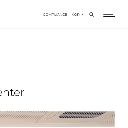
COMPLIANCE
KOR
search
btn
enter