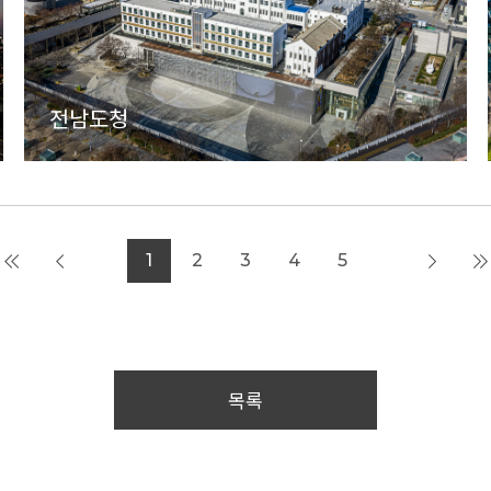
전남도청
1
2
3
4
5
목록