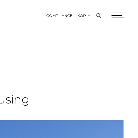
COMPLIANCE
KOR
search
btn
using