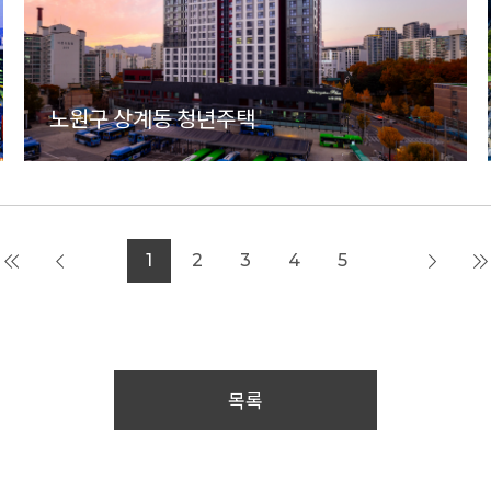
노원구 상계동 청년주택
1
2
3
4
5
목록