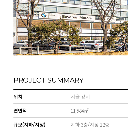
PROJECT SUMMARY
위치
서울 강서
연면적
11,584㎡
규모(지하/지상)
지하 3층/지상 12층