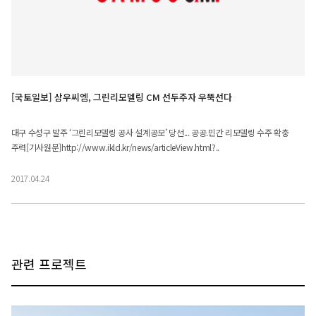
[국토일보] 삼우씨엠, 그린리모델링 CM 선두주자 우뚝선다
대구 수성구 발주 ‘그린리모델링 공사 설계공모’ 당선... 공공.민간 리모델링 수주 확충
주력[기사원문]http://www.ikld.kr/news/articleView.html?..
2017.04.24
관련 프로젝트