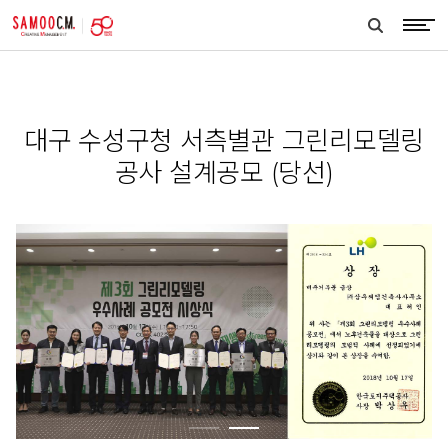
samoocm
search
btn
대구 수성구청 서측별관 그린리모델링
공사 설계공모 (당선)