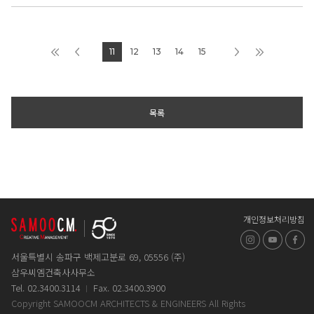
11
12
13
14
15
목록
개인정보처리방침
인스타그램
유튜브
페
서울특별시 송파구 백제고분로 69, 05556 (주)
삼우씨엠건축사사무소
Tel. 02.3400.3114
Fax. 02.3400.3900
Copyright SAMOOCM ARCHITECTS & ENGINEERS All Rights