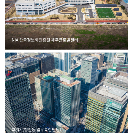
NIA 한국정보화진흥원 제주글로벌센터
타워8 (청진동 업무복합빌딩)