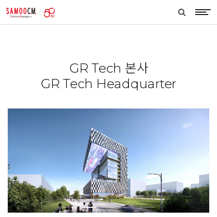
samoocm
search
btn
GR Tech 본사
GR Tech Headquarter