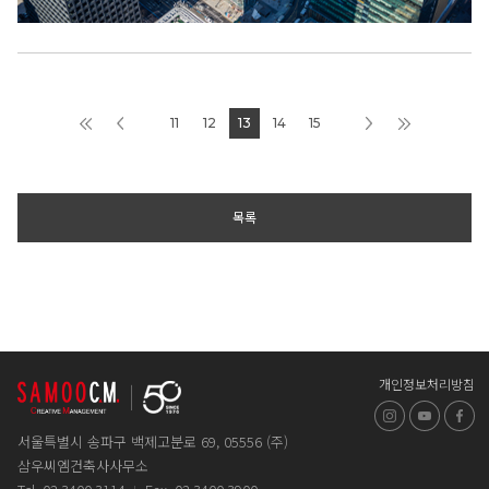
11
12
13
14
15
목록
개인정보처리방침
인스타그램
유튜브
페
서울특별시 송파구 백제고분로 69, 05556 (주)
삼우씨엠건축사사무소