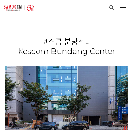
samoocm
search
btn
코스콤 분당센터
Koscom Bundang Center