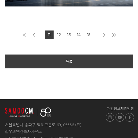
11
12
13
14
15
목록
개인정보처리방침
인스타그램
유튜브
페
서울특별시 송파구 백제고분로 69, 05556 (주)
삼우씨엠건축사사무소