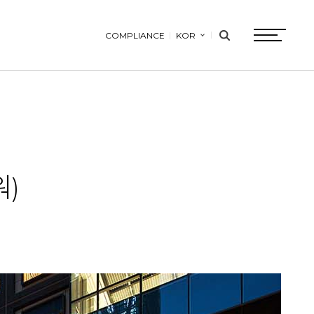
COMPLIANCE
KOR
search
btn
워)