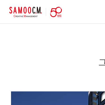
samoocm
그