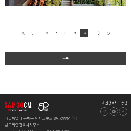
6
7
8
9
10
목록
개인정보처리방침
인스타그램
유튜브
페
서울특별시 송파구 백제고분로 69, 05556 (주)
삼우씨엠건축사사무소