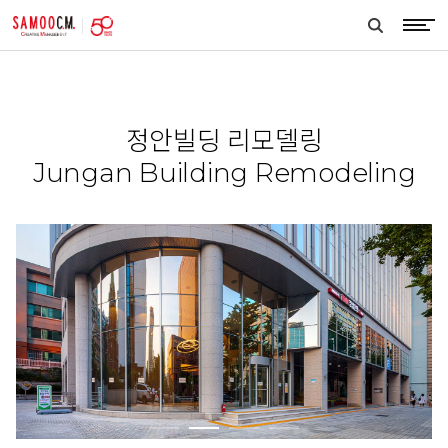
samoocm
search
btn
정안빌딩 리모델링
Jungan Building Remodeling