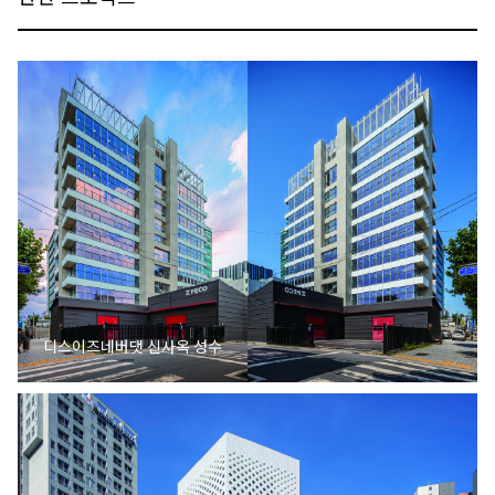
디스이즈네버댓 신사옥 성수