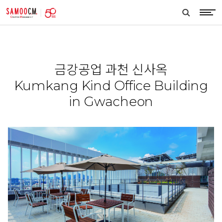
samoocm
search
btn
금강공업 과천 신사옥
Kumkang Kind Office Building
in Gwacheon