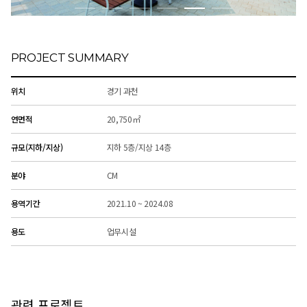
PROJECT SUMMARY
위치
경기 과천
연면적
20,750㎡
규모(지하/지상)
지하 5층/지상 14층
분야
CM
용역기간
2021.10 ~ 2024.08
용도
업무시설
관련 프로젝트