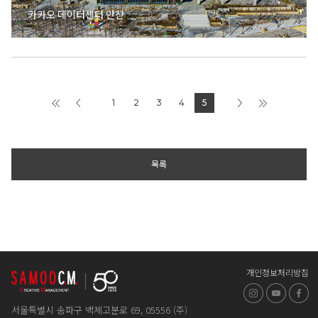
카카오 데이터센터 안산
1
2
3
4
5
목록
개인정보처리방침
인스타그램
유튜브
페
서울특별시 송파구 백제고분로 69, 05556 (주)